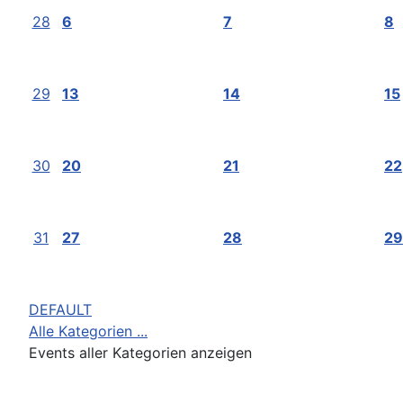
28
6
7
8
29
13
14
15
30
20
21
22
31
27
28
29
DEFAULT
Alle Kategorien ...
Events aller Kategorien anzeigen