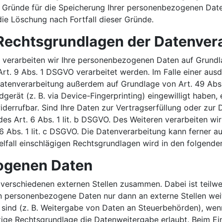
en Gründe für die Speicherung Ihrer personenbezogenen Date
die Löschung nach Fortfall dieser Gründe.
Rechtsgrundlagen der Datenvera
, verarbeiten wir Ihre personenbezogenen Daten auf Grundla
rt. 9 Abs. 1 DSGVO verarbeitet werden. Im Falle einer ausd
atenverarbeitung außerdem auf Grundlage von Art. 49 Abs. 
dgerät (z. B. via Device-Fingerprinting) eingewilligt haben
 widerrufbar. Sind Ihre Daten zur Vertragserfüllung oder z
des Art. 6 Abs. 1 lit. b DSGVO. Des Weiteren verarbeiten wir 
 6 Abs. 1 lit. c DSGVO. Die Datenverarbeitung kann ferner a
nzelfall einschlägigen Rechtsgrundlagen wird in den folgend
ogenen Daten
t verschiedenen externen Stellen zusammen. Dabei ist teil
en personenbezogene Daten nur dann an externe Stellen wei
t sind (z. B. Weitergabe von Daten an Steuerbehörden), wenn 
ge Rechtsgrundlage die Datenweitergabe erlaubt. Beim Ein