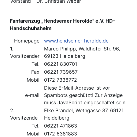
Vorstand
Dr. Christian Weber
Fanfarenzug „Hendsemer Herolde" e.V. HD-
Handschuhsheim
Homepage
www.hendsemer-herolde.de
1.
Marco Philipp, Waldhofer Str. 96,
Vorsitzender
69123 Heidelberg
Tel.
06221 830701
Fax
06221 739657
Mobil
0172 7338772
Diese E-Mail-Adresse ist vor
e-mail
Spambots geschützt! Zur Anzeige
muss JavaScript eingeschaltet sein.
2.
Elke Brandel, Wethgasse 37, 69121
Vorsitzende
Heidelberg
Tel.
06221 471863
Mobil
0172 6381883