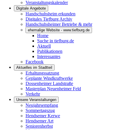
Veranstaltungskalender
Digitale Angebote
Handschuhsheim erkunden
Digitales Tiefburg Archiv
Handschuhsheimer Betriebe & mehr
ehemalige Website - www.tiefburg.de
Home
Suche in tiefburg.de
Aktuell
Publikationen
Interessantes
Facebook
Aktuelles im Stadtteil
Erhaltungssatzung
Geplante Windkraftwerke
Dossenheimer Landstraße
Masterplan Neuenheimer Feld
Verkehr
Unsere Veranstaltungen
Neujahrsempfang
Sommertagszug
Hendsemer Kerwe
Hendsemer Art
Seniorenherbst