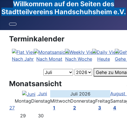
Willkommen auf den Seiten des
Stadtteilvereins Handschuhsheim e.V.
Terminkalender
Nach Jahr
Nach Monat
Nach Woche
Heute
Gehe
Gehe zu Mona
Monatsansicht
Juni
August
Juli 2026
Montag
Dienstag
Mittwoch
Donnerstag
Freitag
Samsta
27
1
2
3
4
29
30