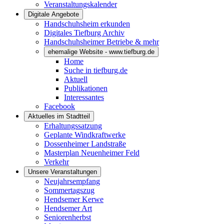
Veranstaltungskalender
Digitale Angebote
Handschuhsheim erkunden
Digitales Tiefburg Archiv
Handschuhsheimer Betriebe & mehr
ehemalige Website - www.tiefburg.de
Home
Suche in tiefburg.de
Aktuell
Publikationen
Interessantes
Facebook
Aktuelles im Stadtteil
Erhaltungssatzung
Geplante Windkraftwerke
Dossenheimer Landstraße
Masterplan Neuenheimer Feld
Verkehr
Unsere Veranstaltungen
Neujahrsempfang
Sommertagszug
Hendsemer Kerwe
Hendsemer Art
Seniorenherbst