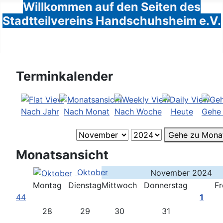
Willkommen auf den Seiten des
Stadtteilvereins Handschuhsheim e.V.
Terminkalender
Nach Jahr
Nach Monat
Nach Woche
Heute
Gehe
Gehe zu Mona
Monatsansicht
Oktober
November 2024
Montag
Dienstag
Mittwoch
Donnerstag
Fr
44
1
28
29
30
31