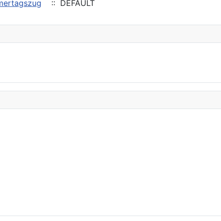
mmertagszug
:: DEFAULT