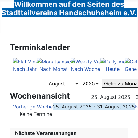
Willkommen auf den Seiten des
Stadtteilvereins Handschuhsheim e.V.
Terminkalender
Nach Jahr
Nach Monat
Nach Woche
Heute
Gehe
Gehe zu Mona
Wochenansicht
25. August 2025 - 
Vorherige Woche
25. August 2025 - 31. August 2025
F
Keine Termine
Nächste Veranstaltungen