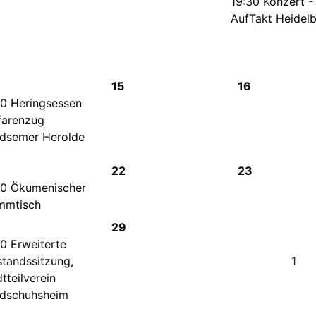
19:30 Konzert -
AufTakt Heidelb
15
16
30 Heringsessen
farenzug
dsemer Herolde
22
23
30 Ökumenischer
mmtisch
29
30 Erweiterte
standssitzung,
1
tteilverein
dschuhsheim