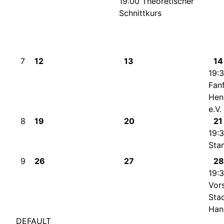
19:00 Theoretischer
Schnittkurs
7
12
13
14
19:
Fan
Hen
e.V.
8
19
20
21
19:
Sta
9
26
27
28
19:
Vor
Stad
Han
DEFAULT