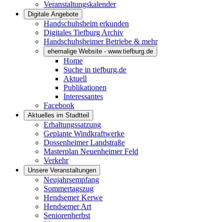
Veranstaltungskalender
Digitale Angebote
Handschuhsheim erkunden
Digitales Tiefburg Archiv
Handschuhsheimer Betriebe & mehr
ehemalige Website - www.tiefburg.de
Home
Suche in tiefburg.de
Aktuell
Publikationen
Interessantes
Facebook
Aktuelles im Stadtteil
Erhaltungssatzung
Geplante Windkraftwerke
Dossenheimer Landstraße
Masterplan Neuenheimer Feld
Verkehr
Unsere Veranstaltungen
Neujahrsempfang
Sommertagszug
Hendsemer Kerwe
Hendsemer Art
Seniorenherbst