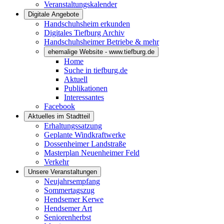
Veranstaltungskalender
Digitale Angebote
Handschuhsheim erkunden
Digitales Tiefburg Archiv
Handschuhsheimer Betriebe & mehr
ehemalige Website - www.tiefburg.de
Home
Suche in tiefburg.de
Aktuell
Publikationen
Interessantes
Facebook
Aktuelles im Stadtteil
Erhaltungssatzung
Geplante Windkraftwerke
Dossenheimer Landstraße
Masterplan Neuenheimer Feld
Verkehr
Unsere Veranstaltungen
Neujahrsempfang
Sommertagszug
Hendsemer Kerwe
Hendsemer Art
Seniorenherbst