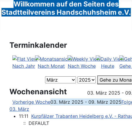
Willkommen auf den Seiten des
Stadtteilvereins Handschuhsheim e.V.
Terminkalender
Nach Jahr
Nach Monat
Nach Woche
Heute
Gehe
Gehe zu Mona
Wochenansicht
03. März 2025 - 09
Vorherige Woche
03. März 2025 - 09. März 2025
Folg
03. März
11:11
Kurpfälzer Trabanten Heidelberg e.V. - Rath
:: DEFAULT