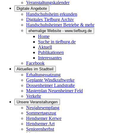
Veranstaltungskalender
Digitale Angebote
Handschuhsheim erkunden
Digitales Tiefburg Archiv
Handschuhsheimer Betriebe & mehr
ehemalige Website - www.tiefburg.de
Home
Suche in tiefburg.de
Aktuell
Publikationen
Interessantes
Facebook
Aktuelles im Stadtteil
Erhaltungssatzung
Geplante Windkraftwerke
Dossenheimer Landstraße
Masterplan Neuenheimer Feld
Verkehr
Unsere Veranstaltungen
Neujahrsempfang
Sommertagszug
Hendsemer Kerwe
Hendsemer Art
Seniorenherbst