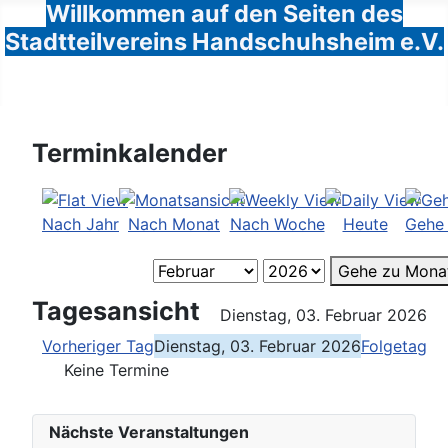
Willkommen auf den Seiten des
Stadtteilvereins Handschuhsheim e.V.
Terminkalender
Nach Jahr
Nach Monat
Nach Woche
Heute
Gehe
Gehe zu Mona
Tagesansicht
Dienstag, 03. Februar 2026
Vorheriger Tag
Dienstag, 03. Februar 2026
Folgetag
Keine Termine
Nächste Veranstaltungen