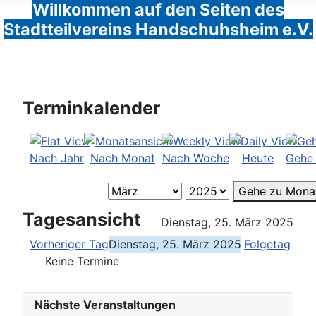
Willkommen auf den Seiten des
Stadtteilvereins Handschuhsheim e.V.
Terminkalender
Nach Jahr
Nach Monat
Nach Woche
Heute
Gehe
Gehe zu Mona
Tagesansicht
Dienstag, 25. März 2025
Vorheriger Tag
Dienstag, 25. März 2025
Folgetag
Keine Termine
Nächste Veranstaltungen