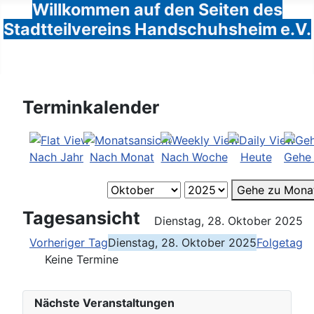
Willkommen auf den Seiten des
Stadtteilvereins Handschuhsheim e.V.
Terminkalender
Nach Jahr
Nach Monat
Nach Woche
Heute
Gehe
Gehe zu Mona
Tagesansicht
Dienstag, 28. Oktober 2025
Vorheriger Tag
Dienstag, 28. Oktober 2025
Folgetag
Keine Termine
Nächste Veranstaltungen