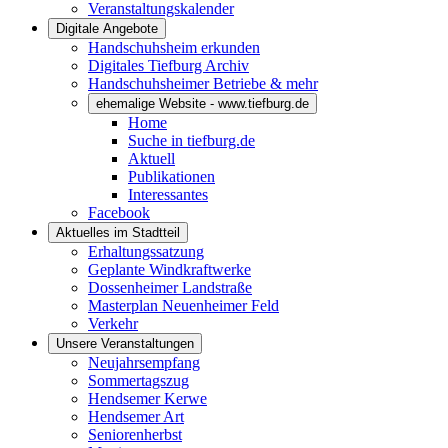
Veranstaltungskalender
Digitale Angebote
Handschuhsheim erkunden
Digitales Tiefburg Archiv
Handschuhsheimer Betriebe & mehr
ehemalige Website - www.tiefburg.de
Home
Suche in tiefburg.de
Aktuell
Publikationen
Interessantes
Facebook
Aktuelles im Stadtteil
Erhaltungssatzung
Geplante Windkraftwerke
Dossenheimer Landstraße
Masterplan Neuenheimer Feld
Verkehr
Unsere Veranstaltungen
Neujahrsempfang
Sommertagszug
Hendsemer Kerwe
Hendsemer Art
Seniorenherbst